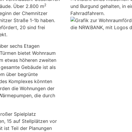
2
bäude. Über 2.800 m
eginn der Chemnitzer
itzer Straße 1-1b haben.
ördert, 20 sind frei
ekt.
über sechs Etagen
n Türmen bietet Wohnraum
dem etwas höheren zweiten
 gesamte Gebäude ist als
em über begrünte
 des Komplexes könnten
erden die Wohnungen der
-/Wärmepumpen, die durch
roßer Spielplatz
n, 15 auf Stellplätzen vor
t ist Teil der Planungen