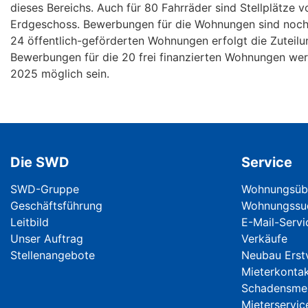
dieses Bereichs. Auch für 80 Fahrräder sind Stellplätze 
Erdgeschoss. Bewerbungen für die Wohnungen sind noch n
24 öffentlich-geförderten Wohnungen erfolgt die Zutei
Bewerbungen für die 20 frei finanzierten Wohnungen wer
2025 möglich sein.
Die SWD
Service
Navigation überspringen
Navigation ü
SWD-Gruppe
Wohnungsübe
Geschäftsführung
Wohnungssu
Leitbild
E-Mail-Serv
Unser Auftrag
Verkäufe
Stellenangebote
Neubau Erst
Mieterkonta
Schadensme
Mieterservic