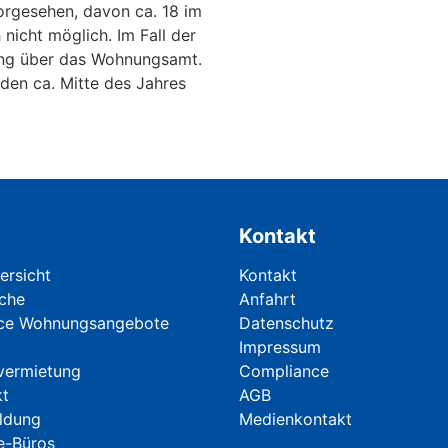
vorgesehen, davon ca. 18 im
icht möglich. Im Fall der
lung über das Wohnungsamt.
den ca. Mitte des Jahres
Kontakt
berspringen
Navigation überspringen
rsicht
Kontakt
che
Anfahrt
ice Wohnungsangebote
Datenschutz
Impressum
vermietung
Compliance
kt
AGB
ldung
Medienkontakt
e-Büros