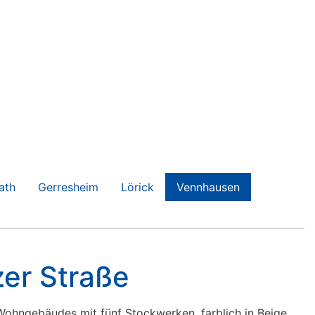
ath
Gerresheim
Lörick
Vennhausen
er Straße